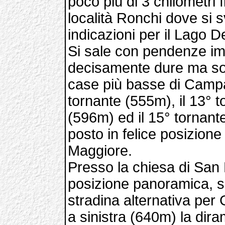
poco più di 3 chilometri f
località Ronchi dove si s
indicazioni per il Lago De
Si sale con pendenze im
decisamente dure ma sost
case più basse di Campa
tornante (555m), il 13° t
(596m) ed il 15° tornant
posto in felice posizion
Maggiore.
Presso la chiesa di San 
posizione panoramica, si
stradina alternativa per
a sinistra (640m) la di