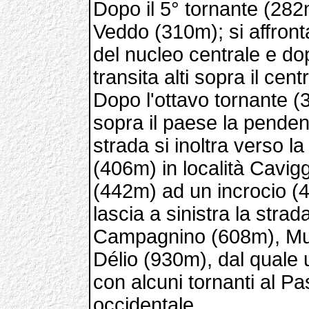
Dopo il 5° tornante (282
Veddo (310m); si affronta
del nucleo centrale e dop
transita alti sopra il ce
Dopo l'ottavo tornante (
sopra il paese la pende
strada si inoltra verso l
(406m) in località Cavig
(442m) ad un incrocio (4
lascia a sinistra la strad
Campagnino (608m), Mus
Délio (930m), dal quale 
con alcuni tornanti al P
occidentale.