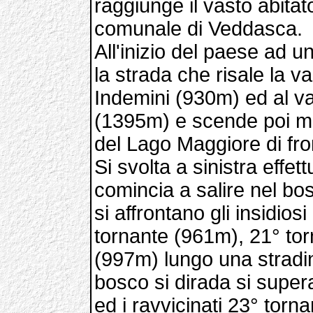
raggiunge il vasto abitat
comunale di Veddasca.
All'inizio del paese ad 
la strada che risale la va
Indemini (930m) ed al val
(1395m) e scende poi mol
del Lago Maggiore di fro
Si svolta a sinistra effet
comincia a salire nel b
si affrontano gli insidio
tornante (961m), 21° to
(997m) lungo una stradin
bosco si dirada si sup
ed i ravvicinati 23° tor