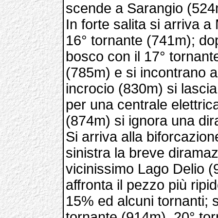
scende a Sarangio (524
In forte salita si arriva 
16° tornante (741m); dop
bosco con il 17° tornant
(785m) e si incontrano al
incrocio (830m) si lasci
per una centrale elettric
(874m) si ignora una dir
Si arriva alla biforcazio
sinistra la breve dirama
vicinissimo Lago Delio (9
affronta il pezzo più rip
15% ed alcuni tornanti; si
tornante (914m), 20° to