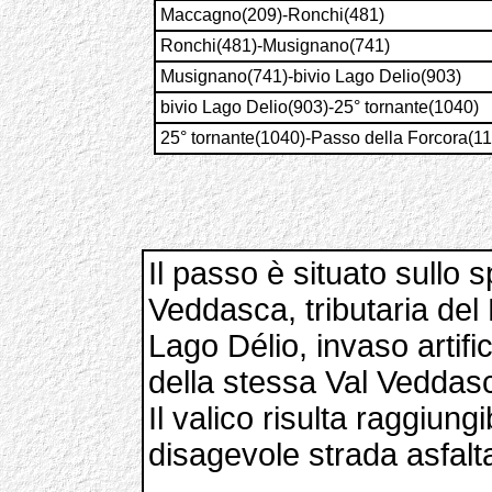
Maccagno(209)-Ronchi(481)
Ronchi(481)-Musignano(741)
Musignano(741)-bivio Lago Delio(903)
bivio Lago Delio(903)-25° tornante(1040)
25° tornante(1040)-Passo della Forcora(1
Il passo è situato sullo s
Veddasca, tributaria del
Lago Délio, invaso artific
della stessa Val Veddas
Il valico risulta raggiung
disagevole strada asfalt